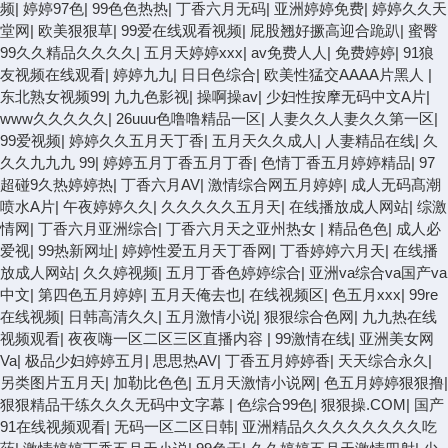
频
|
婷婷97色
|
99色色热热
|
丁香六月无码
|
亚洲婷婷免费
|
婷婷久久天
堂网
|
欧美狠狠草
|
99爱在线观看视频
|
屁股翘好撅高迎合跪趴
|
蜜臀
99久久精品久久久久
|
五月天婷婷xxx
|
av免费人人
|
免费婷婷
|
91狼
友视频在线观看
|
婷婷九九
|
日日色综合
|
欧美性猛交AAAA片黑人
|
东北熟女视频99
|
九九色影视
|
操啊操av
|
少妇性按摩无码中文A片
|
www久久久久久
|
26uuu色噜噜精品一区
|
人妻久久人妻久久第一区
|
99爱视频
|
婷婷久久五月天丁香
|
五月天久久成人
|
人妻精品在线
|
久
久久九九九 99
|
婷婷五月丁香五月丁香
|
色情丁香五月婷婷精品
|
97
超碰9久热婷婷热
|
丁香六月AV
|
激情综合网五月婷婷
|
成人无码髙潮
喷水A片
|
午夜婷婷久久
|
久久久久久五月天
|
在线播放成人网站
|
综激
情网
|
丁香六月亚洲综合
|
丁香六月天之亚州热女
|
精品色色
|
成人必
爱视
|
99热新网址
|
婷婷性爱五月天丁香网
|
丁香婷婷六月天
|
在线播
放成人网站
|
久久婷视频
|
五月丁香色婷婷综合
|
亚洲va综合va国产va
中文
|
第四色五月婷婷
|
五月天俺去也
|
在线视频区
|
色五月xxx
|
99re
在线视频
|
日韩高清久久
|
五月激情小说
|
狠狠综合色网
|
九九热在线
视频观看
|
夜夜嗨一区二区三区直播内容
|
99激情在线
|
亚洲美女网
Va
|
极品少妇婷婷五月
|
思思热AV
|
丁香五月婷婷香
|
天天综合永久
|
另类图片五月天
|
加勒比色色
|
五月天激情小说网
|
色五月婷婷狠狠撸
|
狠狠精品干练久久久无码中文字幕
|
色综合99色
|
狠狠操.COM
|
国产
91在线视频观看
|
无码一区二区日韩
|
亚洲精品久久久久久久久久吃