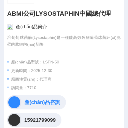
ABMI公司LYSOSTAPHIN中國總代理
產(chǎn)品簡介
溶葡萄球菌酶(Lysostaphin)是一種能高效裂解葡萄球菌細(xì)胞
壁的肽鏈內(nèi)切酶
產(chǎn)品型號：LSPN-50
更新時間：2025-12-30
廠商性質(zhì)：代理商
訪問量：7710
產(chǎn)品咨詢
15921799099