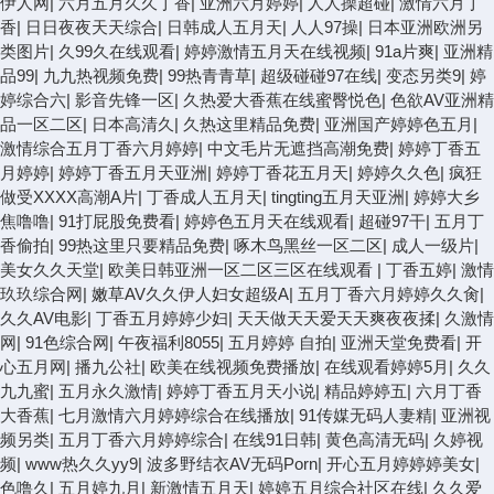
伊人网
|
六月五月久久丁香
|
亚洲六月婷婷
|
人人操超碰
|
激情六月丁
香
|
日日夜夜天天综合
|
日韩成人五月天
|
人人97操
|
日本亚洲欧洲另
类图片
|
久99久在线观看
|
婷婷激情五月天在线视频
|
91a片爽
|
亚洲精
品99
|
九九热视频免费
|
99热青青草
|
超级碰碰97在线
|
变态另类9
|
婷
婷综合六
|
影音先锋一区
|
久热爱大香蕉在线蜜臀悦色
|
色欲AV亚洲精
品一区二区
|
日本高清久
|
久热这里精品免费
|
亚洲国产婷婷色五月
|
激情综合五月丁香六月婷婷
|
中文毛片无遮挡高潮免费
|
婷婷丁香五
月婷婷
|
婷婷丁香五月天亚洲
|
婷婷丁香花五月天
|
婷婷久久色
|
疯狂
做受XXXX高潮A片
|
丁香成人五月天
|
tingting五月天亚洲
|
婷婷大乡
焦噜噜
|
91打屁股免费看
|
婷婷色五月天在线观看
|
超碰97干
|
五月丁
香偷拍
|
99热这里只要精品免费
|
啄木鸟黑丝一区二区
|
成人一级片
|
美女久久天堂
|
欧美日韩亚洲一区二区三区在线观看
|
丁香五婷
|
激情
玖玖综合网
|
嫩草AV久久伊人妇女超级A
|
五月丁香六月婷婷久久肏
|
久久AV电影
|
丁香五月婷婷少妇
|
天天做天天爱天天爽夜夜揉
|
久激情
网
|
91色综合网
|
午夜福利8055
|
五月婷婷 自拍
|
亚洲天堂免费看
|
开
心五月网
|
播九公社
|
欧美在线视频免费播放
|
在线观看婷婷5月
|
久久
九九蜜
|
五月永久激情
|
婷婷丁香五月天小说
|
精品婷婷五
|
六月丁香
大香蕉
|
七月激情六月婷婷综合在线播放
|
91传媒无码人妻精
|
亚洲视
频另类
|
五月丁香六月婷婷综合
|
在线91日韩
|
黄色高清无码
|
久婷视
频
|
www热久久yy9
|
波多野结衣AV无码Porn
|
开心五月婷婷婷美女
|
色噜久
|
五月婷九月
|
新激情五月天
|
婷婷五月综合社区在线
|
久久爱