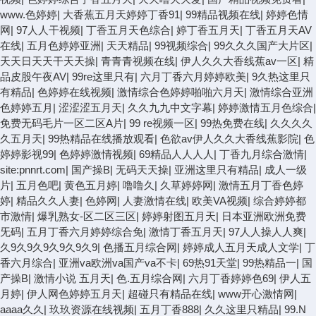
www.色婷婷
|
大香蕉五月天婷婷丁香91
|
99精品视频在线
|
婷婷色情
网
|
97人人干视频
|
丁香五月天色综合
|
婷丁香五月天
|
丁香五月天AV
在线
|
五月色婷婷亚洲
|
天天精品
|
99视频综合
|
99久久久国产大片区
|
天天日天天干天天操
|
青青青视频在线
|
伊人久久大香线蕉av一区
|
精
品皮股午夜AV
|
99re这里只有
|
六月丁香六月婷婷欧美
|
9久热这里只
有精品
|
色婷婷在线视频
|
激情综合色婷婷啪啪六月天
|
激情综合亚洲
色婷婷五月
|
涩涩涩五月天
|
久久九九中文字幕
|
婷婷激情五月色综合
|
免费无码毛片一区二区A片
|
99 re视频一区
|
99热免费在线
|
久久久久
久五月天
|
99热精品在线播放观看
|
色欲av伊人久久大香线蕉影院
|
色
婷婷影视99
|
色婷婷激情视频
|
69精品人人人人
|
丁香九月综合激情
|
site:pnnrt.com
|
国产操B
|
无码天天操
|
亚洲这里只有精品
|
成人一级
片
|
五月色吧
|
黄色五月婷
|
噜噜久
|
久草婷婷网
|
激情五月丁香色婷
婷
|
精品久久人妻
|
色婷网
|
人妻激情在线
|
欧美VA视频
|
综合婷婷都
市激情
|
爆乳熟女-区二区三区
|
婷婷射图五月天
|
日本亚洲欧洲免费
旡码
|
五月丁香六月婷婷综合免
|
激情丁香五月天
|
97人人操人人爽
|
久9久9久9久9久9久9
|
色播五月综合网
|
婷婷成人五月天成人文学
|
丁
香六月综合
|
亚洲va欧洲va国产va不卡
|
69热91天堂
|
99热精品一
|
国
产操B
|
激情小说 五月天
|
色.五月综合网
|
六月丁香婷婷色69
|
伊人五
月婷
|
伊人网色婷婷五月天
|
超碰只有精品在线
|
www开心激情网
|
aaaa久久
|
玖玖资源在线视频
|
五月丁香888
|
久久这里只精品
|
99.N