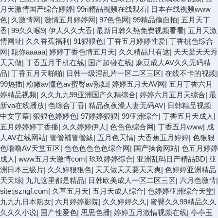
月天激情国产综合婷婷
|
99ri精品视频在线观看
|
日本在线视频www
色
|
久激情网
|
激情五月婷婷网
|
97色色网
|
99精品偷自拍
|
五月天丁
香
|
99久久喉9
|
伊人久久大香
|
最新日韩久热免费视频看看
|
五月天激
情网址
|
久久香蕉福利
|
91狠狠色
|
丁香五月婷婷性爱
|
丁香桃色综合
网
|
甈你aaaaa
|
婷婷丁香色情五月天
|
久久精品只有这
|
天天爱天天秀
天天做
|
丁香五月手机在线
|
国产超碰在线
|
麻豆成人AV久久无码精
品
|
丁香五月天啪啪
|
日韩一级淫乱片一区二区三区
|
在线不卡的视频
|
99热插
|
粉嫩av懂色av蜜臀av熟妇
|
婷婷五月天AV网
|
五月丁香六月
婷精品视频
|
久久九九99亚洲国产久精综合
|
婷婷六月五月天综合
|
最
新va在线播放
|
色综合丁香
|
精品夜夜澡人妻无码AV
|
日韩精品视频
中文字幕
|
狠狠色婷婷色
|
97婷婷狠狠
|
99亚洲综合
|
丁香五月天成人
|
五月婷婷婷丁香播
|
久久婷婷伊人
|
色色色综合网
|
丁香五月www
|
成
人AV在线网站
|
管管補管管紱
|
五月色天情
|
大香蕉五月婷婷
|
色狠狠
色噜噜AV天堂五区
|
色色色色色色综合网
|
国产操肏网站
|
色五月婷婷
成人
|
www五月天激情com
|
玖玖婷婷综合
|
亚洲乱码日产精品BD
|
亚
洲日本三级片
|
久久婷狠狠色
|
天天做天天要天天爽
|
色婷婷亚洲精品
天天综
|
九九这里都是精品
|
日韩欧美成人一区二区三区
|
六月色激情
|
site:jszngf.com
|
久草五月天
|
五月天成人综合
|
色婷婷亚洲综合天堂
|
九九九日本熟女
|
六月婷婷影院
|
久久婷婷久久
|
蜜臀久久99精品久久
久久久小说
|
国产性爱色
|
思思色播
|
婷婷五月激情视频在线
|
亭亭玉