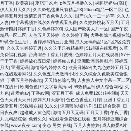
月丁香
|
欧美碰碰
|
琪琪理论片
|
z色五月播播久久
|
裸睡玩奶头(高H)
|
伊人五月天久久
|
久久99热这里只有精品23
|
26uuu精品一区二区
|
色
婷婷五月天
|
激情五月丁香色色去久久
|
国产永久一二一起草
|
久久人
人妻
|
中字幕视频在线永久在线观看免费
|
久久婷婷桃花五月天
|
五月
激情四射婷婷丁香
|
久色婷婷200
|
成人国产欧美大片一区
|
国产午夜
精品一区二区
|
人色五月天婷婷
|
久久婷婷丁香
|
大香蕉综合视频在线
|
99黄色性生活
|
丁香婷婷深情五月亚洲
|
成人无码精品1区2区3区免费
看
|
久久天堂婷婷五月
|
久久这里只有精品网
|
91超碰在线观看
|
久草
免费福利视频
|
台湾综合丁香五月蜜桃
|
色婷婷五月天在线观看
|
97干
干干丁香
|
婷婷放心五日爱
|
婷婷俺去也
|
亚洲欧洲另类图片
|
婷婷五
月大
|
亚洲旡码
|
激情综合婷婷久久
|
欧美日韩99
|
九九色婷婷五月天
|
av在线观看网站
|
久久色五月天激情小说
|
久久综合久色欧美综合狠
狠
|
丁香五月停停基地
|
天天情色综合网
|
人妻熟人中文字幕一区二区
|
91在线日
|
欧洲色色
|
中文字幕高清av
|
99热精品9
|
伊人综合网站
|
久
九色
|
能看的av
|
丁香av网
|
涩五月丁香
|
成人免费120分钟啪啪
|
天天
色天天射天天日
|
婷婷六月天激情
|
色色色香蕉五月婷
|
亚洲丁香五月
深爱五月
|
99视频在线
|
91久久
|
深闺禁伦强HNP
|
91日综合欧美
|
日
日夜夜爽
|
超碰成人黄色网
|
激情五月天无码
|
五月天丁香
|
午夜丁香
|
九九精品综合
|
色老久久
|
h在线看免费版在线看
|
五月婷婷亚洲综合
在线
|
www.夜夜.com
|
变态 另类 在线
|
五月人妻婷婷
|
成人做爰A片