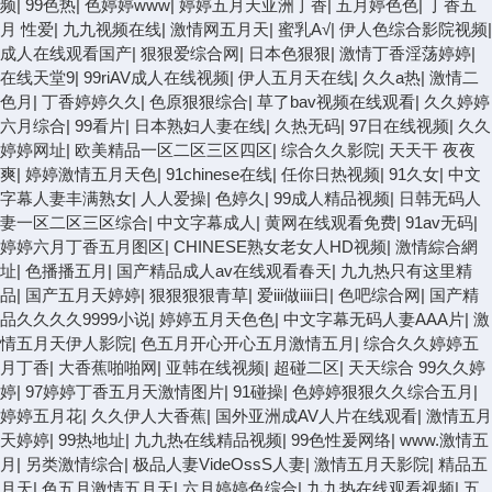
频
|
99色热
|
色婷婷www
|
婷婷五月天亚洲丁香
|
五月婷色色
|
丁香五
月 性爱
|
九九视频在线
|
激情网五月天
|
蜜乳A√
|
伊人色综合影院视频
|
成人在线观看国产
|
狠狠爱综合网
|
日本色狠狠
|
激情丁香淫荡婷婷
|
在线天堂9
|
99riAV成人在线视频
|
伊人五月天在线
|
久久a热
|
激情二
色月
|
丁香婷婷久久
|
色原狠狠综合
|
草了bav视频在线观看
|
久久婷婷
六月综合
|
99看片
|
日本熟妇人妻在线
|
久热无码
|
97日在线视频
|
久久
婷婷网址
|
欧美精品一区二区三区四区
|
综合久久影院
|
天天干 夜夜
爽
|
婷婷激情五月天色
|
91chinese在线
|
任你日热视频
|
91久女
|
中文
字幕人妻丰满熟女
|
人人爱操
|
色婷久
|
99成人精品视频
|
日韩无码人
妻一区二区三区综合
|
中文字幕成人
|
黄网在线观看免费
|
91av无码
|
婷婷六月丁香五月图区
|
CHINESE熟女老女人HD视频
|
激情綜合網
址
|
色播播五月
|
国产精品成人av在线观看春天
|
九九热只有这里精
品
|
国产五月天婷婷
|
狠狠狠狠青草
|
爱iii做iiii日
|
色吧综合网
|
国产精
品久久久久9999小说
|
婷婷五月天色色
|
中文字幕无码人妻AAA片
|
激
情五月天伊人影院
|
色五月开心开心五月激情五月
|
综合久久婷婷五
月丁香
|
大香蕉啪啪网
|
亚韩在线视频
|
超碰二区
|
天天综合 99久久婷
婷
|
97婷婷丁香五月天激情图片
|
91碰操
|
色婷婷狠狠久久综合五月
|
婷婷五月花
|
久久伊人大香蕉
|
国外亚洲成AV人片在线观看
|
激情五月
天婷婷
|
99热地址
|
九九热在线精品视频
|
99色性爰网络
|
www.激情五
月
|
另类激情综合
|
极品人妻VideOssS人妻
|
激情五月天影院
|
精品五
月天
|
色五月激情五月天
|
六月婷婷色综合
|
九九热在线观看视频
|
五