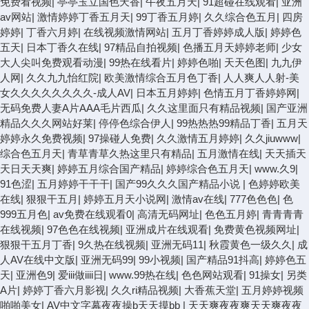
免费看视频
|
亭亭玉立国色天香
|
午夜五月天
|
91超碰在线观看
|
亚洲
av网站
|
激情婷婷丁香五月天
|
99丁香五月婷
|
久久综合色五月
|
四房
婷婷
|
丁香六月婷
|
在线视频激情网站
|
五月丁香婷婷成人版
|
婷婷色
五天
|
日本丁香久在线
|
97精品自拍视频
|
色播五月天婷婷老师
|
少女
大人尖叫免费观看动漫
|
99热在线看片
|
婷婷色啪
|
天天色图
|
九九伊
人网
|
久久九九怡红院
|
欧美激情综合五月色丁香
|
人人爽人人射-美
女久久久久久久久久-成人AV
|
日本五月婷婷
|
色情五月丁香婷婷网
|
无码免费人妻A片AAA毛片西瓜
|
久久这里面只有精品视频
|
国产亚洲
精品久久久网站好莱
|
停停色综合伊人
|
99热热热99精品丁香
|
五月天
婷婷永久免费视频
|
97操碰人免费
|
久久激情五月婷婷
|
久久jiuwww
|
综合色五月天
|
青草青草久热这里只有精品
|
五月激情在线
|
天天插天
天日天天爽
|
婷婷五月综合国产精品
|
婷婷综合色五月天
|
www.久9
|
91色涩
|
五月婷婷干干干
|
国产99久久久国产精品小说
|
色婷婷欧美
在线
|
狠狠干五月
|
婷婷五月天小说网
|
激情av在线
|
777色色色
|
色
999五月色
|
av免费在线观看0
|
高清无码网址
|
色色五月婷
|
青青青青
在线视频
|
97色色在线视频
|
亚洲成片在线观看
|
免费黄色视频网址
|
狠狠干五月丁香
|
9久热在线视频
|
亚洲无码11
|
秋霞黄色一级久久
|
成
人AV在线中文版
|
亚洲无码99
|
99小视频
|
国产精品91抖高
|
婷婷色五
天
|
亚洲色9
|
爱iii做iiii日
|
www.99热在线
|
色色网站观看
|
91操女
|
另类
A片
|
婷婷丁香六月影视
|
久久ri精品视频
|
大香蕉天堂
|
五月婷婷视频
啪啪美女
|
AV中文字幕夜夜操b天天摸bb
|
天天爽夜夜爽天天爽夜夜