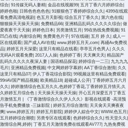
综合
|
91传媒无码人妻精
|
金品在线视频99
|
五月丁香六月婷婷综合
|
婷婷色啪
|
日韩色色色色色
|
91狠狠色丁香婷婷综合久久
|
4399在线观
看免费高清电视剧
|
色五月天影视
|
综合五月丁香久久
|
第六色在线
|
狠狠操天天操天天操
|
免费精品66
|
亚洲精品乱码久久久久久综合
|
做
爱夜夜干天天操
|
婷婷色日本
|
另类激情五月
|
99在热线免费视频
|
91
凹凸在线
|
内射综合网
|
免费黄色片子
|
97在线碰
|
五月 婷 久
|
成人一
区在线观看
|
国产成人AV在线
|
www.婷婷五月天,com
|
再綫Av免费視
品
|
婷婷五月天深爱
|
这里只有精品在线看
|
亭亭五月色男人
|
久久久
无码A片观看免费
|
2017人人操
|
色婷婷丁香
|
天天爽天天
|
精品国产
乱码久久久久久夜深人妻
|
国语精品探花
|
婷婷综合一二三
|
九九九九
毛片
|
亚洲精品免费视频
|
中文网婷婷字幕婷
|
AA丁香综合激情
|
久久
这里只有精品07
|
伊人丁香花综合影院
|
99视频这里有精品免费观看
|
99riAV国产精品视频
|
欧美精品18
|
超碰成人公开
|
丁香婷婷五月六月
久久
|
婷婷激情综合色五月久久,色婷婷丁香花,丁香婷婷五月情天,久
久婷婷五月综合色
|
天天操天天操天天操
|
开心五月深爱五月丁香五
月激情五月
|
《丁香激情综合久久伊人久久》影视在线观看 -高清预
告手机免费播放 -三妹影院
|
婷婷五月综合激情
|
天天肏天天爽夜夜
爽
|
www.婷婷五月
|
婷婷五月影院
|
婷婷伊人綜合中文
|
WWW,色五月
|
五月婷婷综合潮喷
|
另类专区在线观看
|
色婷婷综合久久
|
性天堂久久
|
激情综合网,婷婷
|
丁香五月天激情免费在线观看AV777
|
九热免费视