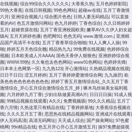
在线视频
|
综合99综合久久久久久久
|
大香蕉久热
|
五月色婷婷影院
|
99热大香蕉
|
在线日韩视频
|
99色色网站
|
超碰av在线
|
五月丁香激情
六月
|
亚洲综合视频八
|
综合图片色色
|
日韩人妻无码精品
|
可以直接
看的AV
|
色五月激情问网站
|
色九月婷婷
|
丁香色综合
|
久久日韩婷婷
五月
|
超碰资源在线
|
五月丁香亚洲校园欧美
|
嫩草AV久久伊人妇女超
级A
|
五月天婷婷色播
|
色吧网91
|
色色无码
|
www.激情.com.
|
亚洲精
品国产高清不卡在线
|
五月丁香青草综合啪啪
|
91人人爽人人操
|
99
啪
|
婷婷五月天色综合翘
|
精品热九九
|
99免费在线视频
|
色婷婷综合
视频
|
日本欧美成人片AAAA
|
国色天香伊人狠狠色
|
亚洲婷婷综合视
频
|
WWW.99热
|
久久奄也去色色网站
|
www91色网站
|
色婷婷先锋
|
日本本土色网第一区
|
九九热123
|
开心激情站
|
久热精品视频在线观
|
日日干日日
|
涩五月婷婷
|
五月丁香婷婷爱激情综合网
|
九九操屄
|
欧
美色色色色色色色色色色
|
婷婷丁香五月激情综合站_久久五月丁香
激情综合_开心五月综合激情综合五月_婷
|
啄木鸟丝袜美女福利视
频
|
六月婷婷九月丁香
|
少妇出轨做爰高潮A片
|
日日日日操
|
91成人视
频
|
99精品视频在线观看
|
A久久
|
免费视频舔
|
99久久久精品
|
五月丁
香六月情
|
久热这里只有精品在线
|
丁香婷婷基地
|
大香蕉综合视频在
线
|
久久久五月五丁香
|
思思热在线精品视频网站
|
亚洲成片在线观看
|
伊人无码高清
|
高清无码网址
|
天天成人综合
|
国产操肏网站
|
97色蜜
桃网
|
99ri精品在线
|
色五月开心开心五月激情五月
|
操97免费超级视