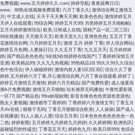
免费视频
|
www.五月婷婷久久.com
|
婷婷导航
|
夜夜躁爽日日
|
www。88热在线视频免费观看
|
六月丁香久久
|
激情综合网之激情五
月
|
中文成人在线
|
天天干天天爽天天爽
|
欧美色色色
|
激情婷婷五月
天伊人在线观看
|
99综合网
|
婷婷五月天99
|
另类婷婷五月天啪帕帕
|
五月天婷婷激情综合
|
欧美,日韩成人在线
|
国精产品一区二区三区
|
99在线播放
|
天天狠天天叉
|
欧美天堂久久
|
亚洲色色色
|
五五月丁香
花激情综合网
|
六月婷婷五月天
|
激情 五月 婷婷 丁香
|
伊人综合网站
|
婷婷五月色网
|
人妻操日日
|
久久五月丁香
|
九九五月天
|
五月婷婷婷
婷
|
国产精品色色色色
|
9在线9在线婷婷在线国产
|
丁香婷婷深情五月
亚洲
|
欧美精品99
|
久久九九热视频
|
99热精品10
|
99久久99久久综合
|
色中色综合
|
伊人碰碰婷婷
|
激情内射人妻1区2区3区
|
综合久久丁香
婷婷,五月婷婷六月丁香,开心激情综合网,六月丁香在线观看,婷婷丁
|
婷婷五月激情五月激情
|
婷婷六月天精品
|
国产免费性爱
|
成人做爰高
潮A片免费视频
|
激情五月天啪啪
|
站长推荐无码播放
|
午夜性爱影视
一区77
|
国产精品色
|
99re鈥哸鈥唙
|
影音先锋色色色资源色资源色
|
熟女人妻视频
|
激情都市丁香婷婷
|
丁香婷婷六月激情文学
|
丁香五月
天AV在线
|
狠狠干无码
|
丁香五月狠狠综合欧美
|
人人操操
|
国产成人
在线播放
|
91人人操人人爱
|
综合五月草
|
日本色色色色色色色色一色
二色
|
婷婷射图
|
五月婷婷九月婷婷九月婷婷
|
久久婷婷网
|
欧洲色区
|
超碰猛烈的性猛交
|
丁香花五月天
|
婷婷色九月
|
欧美日韩999
|
色综合