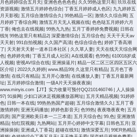
月色婷婷综合五月天
|
亚洲色色色色色
|
久久99热这里只有
|
玖玖在线
资源视频
|
激情五月婷婷色综合
|
丁香五月婷婷成人色区
|
九九婷婷五
月天影视
|
五月综合激情综合久
|
99热精品一区
|
激情久久综合网
|
五
月婷婷丁香综合网
|
激情五月天无人视频在线
|
色色哒五月婷婷六月
丁香
|
俺也去在线视频
|
99热九九热
|
五月丁香婷婷免费视频
|
日韩在
线9
|
99热这里只有精品2
|
深爱激情综合
|
五月综合色
|
天天干天天av
天天射
|
991自拍视频
|
久久国产高清
|
色综合综合色
|
婷婷丁香高潮
了
|
天天射天天射一道本日本社区
|
久久草人妻
|
天天在线天天综合网
色
|
色婷婷先锋
|
丁香五月成人社区
|
A在线观看
|
色99色
|
610018岁成
人视频
|
密视AV综合在线
|
亚洲操逼片
|
精品一区二区三区四区五区六
区介绍
|
2022久久婷婷
|
www.精品99
|
久这里只有精品
|
五月色丁香
激情
|
在线只有精品
|
五月开心激情
|
在线播放人妻
|
丁香五月最新网
址
|
五月婷婷综合激情
|
一级A片天天操夜夜操
|
www.minyis.com【JT】实力收量可预付QQ2101460746
|
人人操操
97
|
91操网
|
少妇口诉沐足视频播放器网址
|
五月天精品视频
|
91婷婷
色
|
日韩一本在线
|
99热热热国产超碰
|
五月综合激情久久
|
五月丁香
激情婷婷
|
亚洲无码播放
|
婷婷色影音天
|
色99热
|
夜夜噜夜夜奇
|
五月
四房
|
国产亚洲欧美日本一二三本道
|
五月天综合色
|
99,色
|
亚洲激情
精品
|
怡红院视频
|
九热网站
|
五月开心婷婷中文字幕
|
日韩色五月
|
亚
洲操操操
|
亚洲成人丁香花
|
超碰在线91
|
激情深爱五月
|
99ER热精品
视频
|
色婷婷综合丁香五月天
|
天天噜天天爱
|
国产精品视频免费看
|