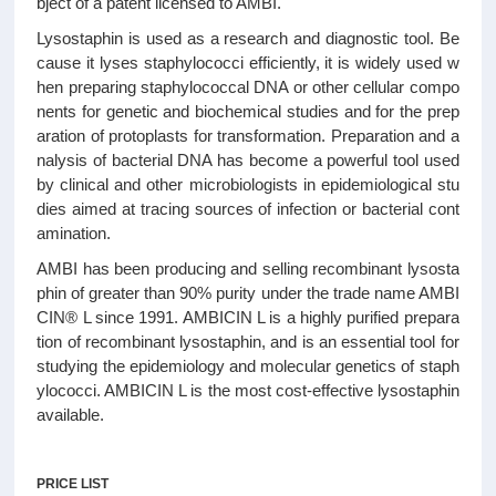
bject of a patent licensed to AMBI.
Lysostaphin is used as a research and diagnostic tool. Be
cause it lyses staphylococci efficiently, it is widely used w
hen preparing staphylococcal DNA or other cellular compo
nents for genetic and biochemical studies and for the prep
aration of protoplasts for transformation. Preparation and a
nalysis of bacterial DNA has become a powerful tool used
by clinical and other microbiologists in epidemiological stu
dies aimed at tracing sources of infection or bacterial cont
amination.
AMBI has been producing and selling recombinant lysosta
phin of greater than 90% purity under the trade name AMBI
CIN® L since 1991. AMBICIN L is a highly purified prepara
tion of recombinant lysostaphin, and is an essential tool for
studying the epidemiology and molecular genetics of staph
ylococci. AMBICIN L is the most cost-effective lysostaphin
available.
PRICE LIST