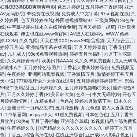
药
|
激情婷婷丁香五月天小说
|
99色干
|
久久婷婷五月天激情四射
|
少
妇性BBB搡BBB爽爽爽电影
|
色五月婷婷1
|
五月婷婷丁香婷婷
|
亚洲
AV无码影院
|
99免费在线视频
|
免费成人中文字幕
|
97se视频在线
|
久
久婷婷网
|
色五月婷婷在线
|
外国碰视频网站97
|
三级黄网站
|
99色在
线
|
中字幕视频在线永久在线观看免费
|
五月天婷婷一起草
|
亚洲欧美
在线观看
|
俺去也在线www色官网
|
AV成人在线网站
|
WWW.色婷
婷.COM
|
久久九网
|
天天在线XXX
|
www.99精品视频
|
天天综合五月
|
婷婷五月69
|
亚洲精品字幕在线观看
|
五月天婷婷青青
|
丁香花社区
av
|
九九成人
|
99er6免费视频热播
|
婷婷五月天福利
|
六月丁香深深
爱
|
久久婷婷青青草
|
欧美日韩AAAA
|
久久久99免费视频
|
成人无码髙
潮喷水A片
|
五月婷婷色综图片
|
丁香花大香蕉婷婷综合
|
免费视频无
码
|
午夜婷婷
|
亚洲网站观看视频
|
丁香激情五月
|
激情婷婷丁香五月
天小说
|
777影视理论片大全在线观看
|
五月婷婷婷婷婷婷艺术
|
99热
99思午夜精品
|
五月天婷婷久久
|
五月婷婷视频啪啪美女
|
国产综合A
片
|
五月久久婷婷丁香
|
欧美日韩大黄
|
色久一
|
中文无码婷婷
|
开心五
月婷婷激情网
|
九九精品系列
|
色色A
|
婷婷六月激情丁香
|
日本久久
人
|
亚洲日韩一页精品发布
|
五月花激情
|
九九色图
|
依人大香蕉在钱
1
|
123草逼网
|
anquye伊人
|
91碰免费视频
|
日本色色色
|
五月丁香六
月欧美
|
99热e
|
五月丁香啪啪
|
亚洲综合草草
|
99视频精品全部免费观
看
|
午夜婷婷久久
|
国产精品久久久久久久久久久久
|
婷婷丁香五月
色
|
丁香五月综合高清在线
|
在线亚洲综合
|
亚洲成av人影院
|
色五月