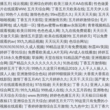
播五月
|
襙比视频
|
亚洲综合婷婷
|
欧美三级大片AA在线看
|
性色做爰
片在线观看WW
|
五月天综合网
|
丁香五月天欧美在线
|
五月天伊人综
合
|
99热个人在线
|
激情色色色
|
99re思思久久
|
天天天天天操
|
五月天
啪啪视频
|
丁香五月天影院
|
亚洲激情另类
|
五月婷婷激情综合
|
毛片
新网地
|
成人电影一区
|
懂色av蜜臀av粉嫩av永陈冠希
|
青青视频精品
观看视频
|
欧美日韩99
|
色色色成人网
|
九九在线免费观看
|
天天日天
天做天天舔
|
激情五月瑟瑟
|
欧美在线视频99
|
五月婷婷天
|
可以免费
观看的av
|
99九九精品视频
|
天天玩天天摸
|
色综合网址
|
91919191919久久成人视频
|
99精品这里只有免费视频
|
秋霞AV美国
|
婷婷丁香91综合
|
免费看欧美成人A片无码
|
AV成人在线播放
|
婷婷五
月18永久免费视频
|
草操网
|
天堂在线9
|
91精品国产色猫
|
亚洲视频综
合网
|
国产精品久久久久久久久久久久
|
91热在线
|
丁香五月激情啪
|
婷婷五月丁香六月
|
99热久久这里只有精品2010
|
人人干人人操人人
摸人人做
|
亚洲激情综合色站
|
婷婷99狠狠躁天天躁
|
大香蕉大香蕉在
线影院
|
激情丁香五月AV
|
五六月婷婷久久
|
天天干,天天日
|
国产黄大
片在线观看画质优化
|
97在线碰
|
天天射美女
|
丁香 久久
|
亚洲人人操
|
综合网五月
|
99九九精品
|
99热成人在线
|
久久久五月四色
|
亚洲噜色
|
天天综合天综合
|
www.热99热
|
婷婷色色播五月天
|
天天橾日日橾夜
夜橾17
|
亚洲综合五月天综合
|
婷婷五月天777
|
99这里只有免费的小
视频在线观看
|
丁香婷婷激情综合五月激情
|
九九色中文
|
五月丁香六