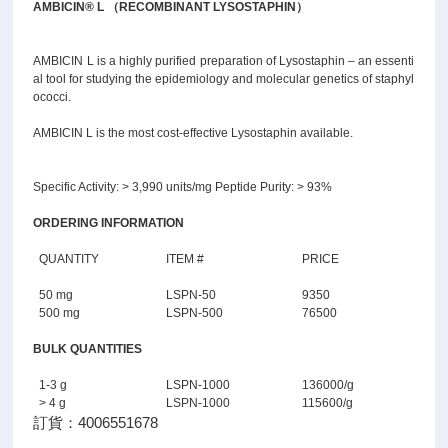
AMBICIN® L （RECOMBINANT LYSOSTAPHIN）
AMBICIN L is a highly purified preparation of Lysostaphin – an essenti
al tool for studying the epidemiology and molecular genetics of staphyl
ococci.
AMBICIN L is the most cost-effective Lysostaphin available.
Specific Activity: > 3,990 units/mg Peptide Purity: > 93%
ORDERING INFORMATION
QUANTITY
ITEM #
PRICE
50 mg
LSPN-50
9350
500 mg
LSPN-500
76500
BULK QUANTITIES
1-3 g
LSPN-1000
136000/g
> 4 g
LSPN-1000
115600/g
訂貨：4006551678