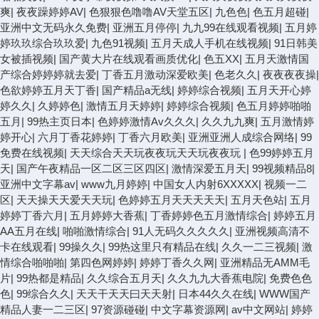
爽
|
夜夜躁婷婷AV
|
色狠狠色噜噜AV天堂五区
|
九色色
|
色五月超碰
|
亚洲中文无码永久免费
|
亚洲五月停停
|
九九99在线观看视频
|
五月婷
婷玖玖综合玖玖爱
|
九色91视频
|
五月天成人手机在线视频
|
91日韩美
女被插视频
|
国产黄大片在线观看画质优化
|
色五XX
|
五月天激情国
产综合婷婷婷就去爱
|
丁香五月激动深爱欧美
|
色老久久
|
夜夜夜夜操
|
色欲婷婷五月天丁香
|
国产精品a无线
|
婷婷综合视频
|
五月天开心婷
婷久久
|
久婷婷色
|
激情五月天婷婷
|
婷婷综合视频
|
色五月婷婷啪啪
五月
|
99热主页日本
|
色婷婷激情Av久久久
|
久久九九爽
|
五月激情婷
婷开心
|
六月丁香花婷婷
|
丁香六月欧美
|
亚洲亚洲人成综合网络
|
99
免费在线视频
|
天天综合天天玩夜夜玩天天玩夜夜玩
|
色99婷婷五月
天
|
国产午夜精品一区二区三区四区
|
激情深爱五月天
|
99视频精品8
|
亚洲中文字幕av
|
www九月婷婷
|
中国女人内射6XXXXX
|
视频一二
区
|
天天操天天爱天天玩
|
色婷婷五月天天天天天
|
五月天色站
|
五月
婷婷丁香六月
|
五月婷婷大香蕉
|
丁香婷婷色五月激情综合
|
婷婷五月
AA五月在线
|
啪啪激情综合
|
91人无码久久久久久
|
亚洲视频高清不
卡在线观看
|
99操久久
|
99热这里只有精品在线
|
久久一二三视频
|
激
情综合啪啪啪
|
第四色网婷婷
|
婷婷丁香久久网
|
亚洲精品无AMM毛
片
|
99热都是精品
|
久久综合五月天
|
久久九九大香蕉电院
|
免费色色
色
|
99综合久久
|
天天干天天曰天天射
|
日本44久久在线
|
WWW国产
精品人妻一二三区
|
97资源碰碰
|
中文字幕资源网
|
av中文网站
|
婷婷