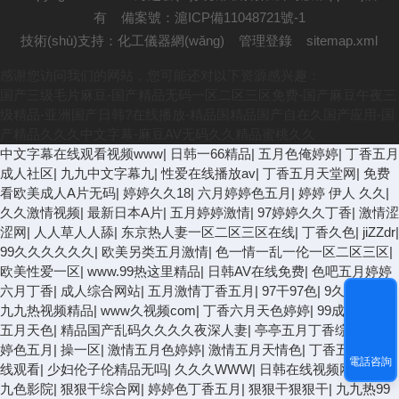
有
備案號：滬ICP備11048721號-1
技術(shù)支持：
化工儀器網(wǎng)
管理登錄
sitemap.xml
感谢您访问我们的网站，您可能还对以下资源感兴趣：
国产三级毛片麻豆-国产精品无码一区二区三区免费-国产麻豆午夜三
级精品-亚洲国产日韩?在线播放-精品国精品国产自在久国产应用-国
产精品久久久中文字幕-麻豆AV无码久久精品蜜桃久久
中文字幕在线观看视频www
|
日韩一66精品
|
五月色俺婷婷
|
丁香五月
成人社区
|
九九中文字幕九
|
性爱在线播放av
|
丁香五月天堂网
|
免费
看欧美成人A片无码
|
婷婷久久18
|
六月婷婷色五月
|
婷婷 伊人 久久
|
久久激情视频
|
最新日本A片
|
五月婷婷激情
|
97婷婷久久丁香
|
激情涩
涩网
|
人人草人人舔
|
东京热人妻一区二区三区在线
|
丁香久色
|
jiZZdr
|
99久久久久久久
|
欧美另类五月激情
|
色一情一乱一伦一区二区三区
|
欧美性爱一区
|
www.99热这里精品
|
日韩AV在线免费
|
色吧五月婷婷
六月丁香
|
成人综合网站
|
五月激情丁香五月
|
97干97色
|
9久久久久
|
九九热视频精品
|
www久视频com
|
丁香六月天色婷婷
|
99成人
|
激情
五月天色
|
精品国产乱码久久久久夜深人妻
|
亭亭五月丁香综合欧美
|
婷色五月
|
操一区
|
激情五月色婷婷
|
激情五月天情色
|
丁香五月网在
電話咨詢
线观看
|
少妇伦子伦精品无吗
|
久久久WWW
|
日韩在线视频网站
|
九
九色影院
|
狠狠干综合网
|
婷婷色丁香五月
|
狠狠干狠狠干
|
九九热99