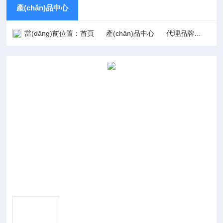
產(chǎn)品中心
當(dāng)前位置：
首頁
產(chǎn)品中心
代理品牌
國際